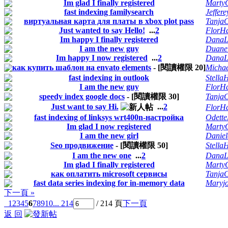
Im glad I finally registered
Marty
fast indexing familysearch
Jeffer
виртуальная карта для платы в xbox plot pass
TanjaC
Just wanted to say Hello!
...
2
FlorH
Im happy I finally registered
DanaL
I am the new guy
Duane
Im happy I now registered
...
2
DanaL
как купить шаблон на envato elements
- [閱讀權限
20
]
Micha
fast indexing in outlook
Stella
I am the new guy
FlorH
speedy index google docs
- [閱讀權限
30
]
TanjaC
Just want to say Hi.
...
2
FlorH
fast indexing of linksys wrt400n-настройка
Odett
Im glad I now registered
Marty
I am the new girl
Danie
Seo продвижение
- [閱讀權限
50
]
Stella
I am the new one
...
2
DanaL
Im glad I finally registered
Marty
как оплатить microsoft сервисы
TanjaC
fast data series indexing for in-memory data
Maryj
下一頁 »
1
2
3
4
5
6
7
8
9
10
... 214
/ 214 頁
下一頁
返 回