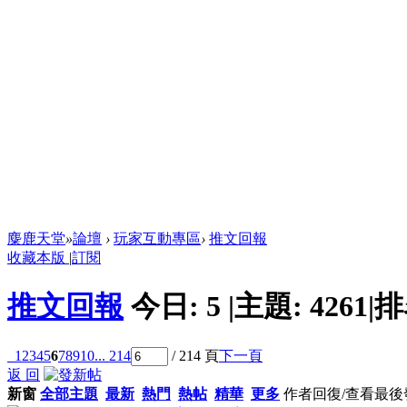
麋鹿天堂
»
論壇
›
玩家互動專區
›
推文回報
收藏本版
|
訂閱
推文回報
今日:
5
|
主題:
4261
|
排
1
2
3
4
5
6
7
8
9
10
... 214
/ 214 頁
下一頁
返 回
新窗
全部主題
最新
熱門
熱帖
精華
更多
作者
回復/查看
最後