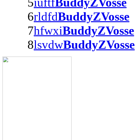
5
iuftf
BuddyZVosse
6
rldfd
BuddyZVosse
7
hfwxi
BuddyZVosse
8
lsvdw
BuddyZVosse