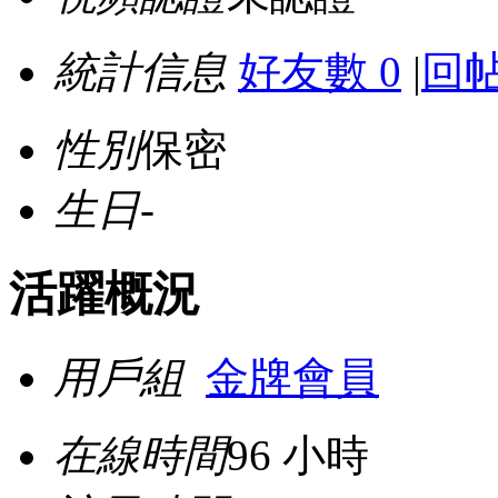
統計信息
好友數 0
|
回帖
性別
保密
生日
-
活躍概況
用戶組
金牌會員
在線時間
96 小時