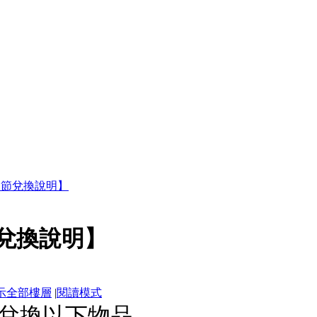
誕節兌換說明】
兌換說明】
示全部樓層
|
閱讀模式
兌換以下物品