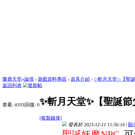
麋鹿天堂
»
論壇
›
遊戲資料專區
›
道具介紹
›
✨斬月天堂✨【聖
返回列表
✨斬月天堂✨【聖誕節
查看:
4193
|
回復:
0
[複製鏈接]
發表於 2023-12-11 11:56:16
|
顯
聖誕妖魔NPC
可