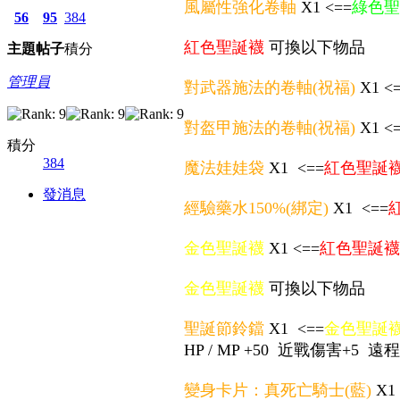
風屬性強化卷軸
X1 <==
綠色聖
56
95
384
紅色聖誕襪
可換以下物品
主題
帖子
積分
管理員
對武器施法的卷軸(祝福)
X1 <
對盔甲施法的卷軸(祝福)
X1 <
積分
384
魔法娃娃袋
X1 <==
紅色聖誕
發消息
經驗藥水150%(綁定)
X1 <==
金色聖誕襪
X1 <==
紅色聖誕襪
金色聖誕襪
可換以下物品
聖誕節鈴鐺
X1 <==
金色聖誕
HP / MP +50 近戰傷害+5 遠
變身卡片：真死亡騎士(藍)
X1 