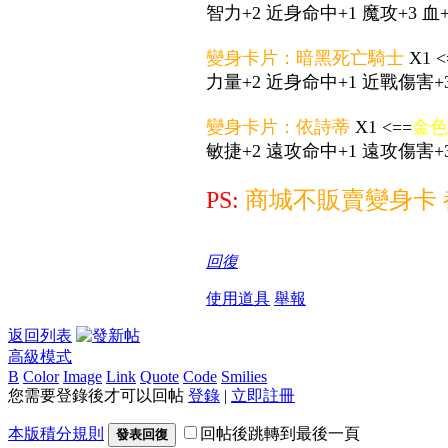
智力+2 近身命中+1 魔攻+3 血+
變身卡片：暗黑死亡騎士
X1 <
力量+2 近身命中+1 近戰傷害+3
變身卡片：依詩蒂
X1 <==
金色
敏捷+2 遠攻命中+1 遠攻傷害+3
PS:
商城不販賣變身卡
回復
使用道具
舉報
返回列表
高級模式
B
Color
Image
Link
Quote
Code
Smilies
您需要登錄後才可以回帖
登錄
|
立即註冊
本版積分規則
回帖後跳轉到最後一頁
發表回復