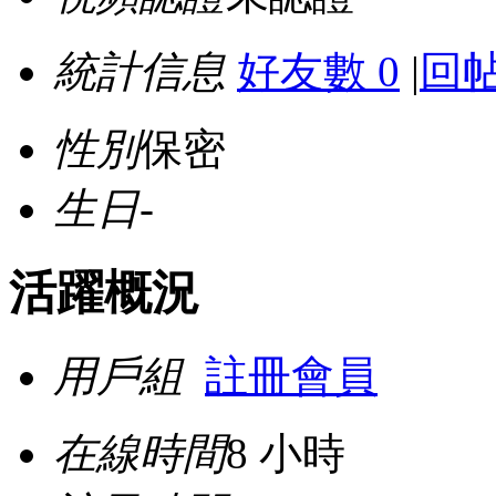
統計信息
好友數 0
|
回帖
性別
保密
生日
-
活躍概況
用戶組
註冊會員
在線時間
8 小時