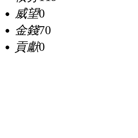
威望
0
金錢
70
貢獻
0