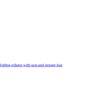
lding-rollator-with-seat-and-storage-bag