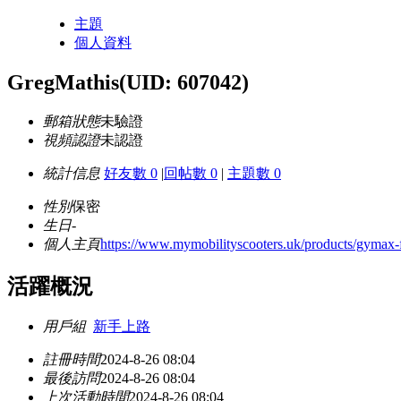
主題
個人資料
GregMathis
(UID: 607042)
郵箱狀態
未驗證
視頻認證
未認證
統計信息
好友數 0
|
回帖數 0
|
主題數 0
性別
保密
生日
-
個人主頁
https://www.mymobilityscooters.uk/products/gymax-fo
活躍概況
用戶組
新手上路
註冊時間
2024-8-26 08:04
最後訪問
2024-8-26 08:04
上次活動時間
2024-8-26 08:04