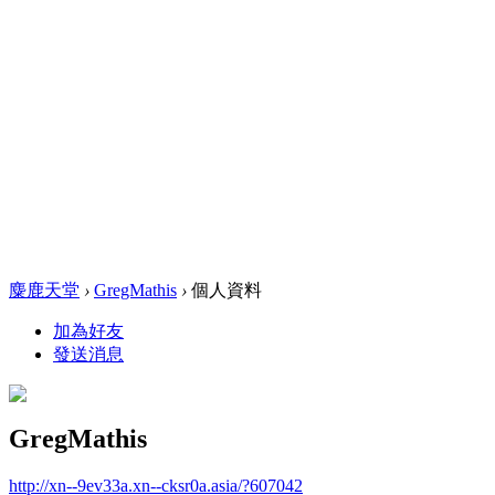
麋鹿天堂
›
GregMathis
›
個人資料
加為好友
發送消息
GregMathis
http://xn--9ev33a.xn--cksr0a.asia/?607042