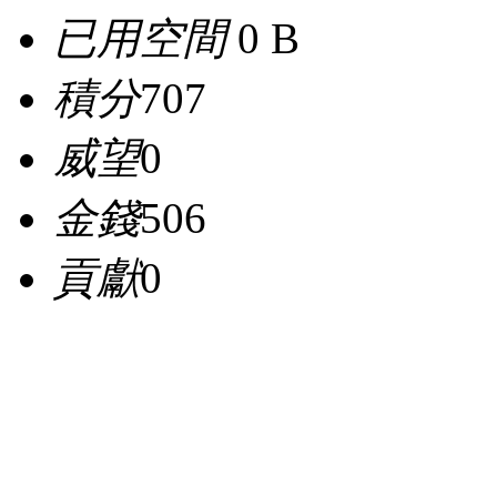
已用空間
0 B
積分
707
威望
0
金錢
506
貢獻
0