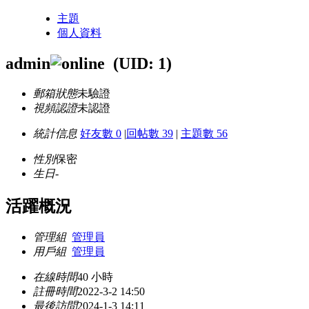
主題
個人資料
admin
(UID: 1)
郵箱狀態
未驗證
視頻認證
未認證
統計信息
好友數 0
|
回帖數 39
|
主題數 56
性別
保密
生日
-
活躍概況
管理組
管理員
用戶組
管理員
在線時間
40 小時
註冊時間
2022-3-2 14:50
最後訪問
2024-1-3 14:11