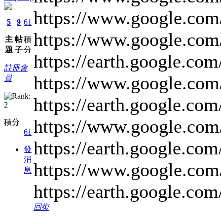
https://www.google.c
5
9
61
https://www.google.c
主
帖
積
題
子
分
https://earth.googl
註冊會
https://www.google.c
員
https://earth.googl
https://www.google.c
積分
61
https://earth.googl
發
消
https://www.google.c
息
https://earth.googl
回復