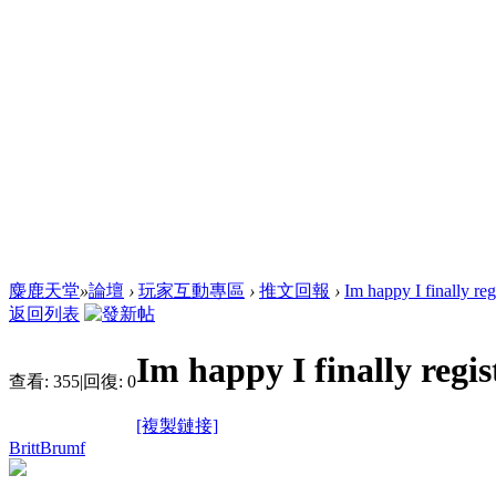
麋鹿天堂
»
論壇
›
玩家互動專區
›
推文回報
›
Im happy I finally reg
返回列表
Im happy I finally regis
查看:
355
|
回復:
0
[複製鏈接]
BrittBrumf