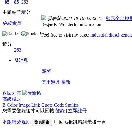
85
85
263
主題
帖子
積分
發表於 2024-10-16 02:38:15
|
顯示全部樓
中級會員
Regards, Wonderful information.
Feel free to visit my page:
industrial diesel gener
積分
263
發消息
回復
使用道具
舉報
返回列表
高級模式
B
Color
Image
Link
Quote
Code
Smilies
您需要登錄後才可以回帖
登錄
|
立即註冊
本版積分規則
回帖後跳轉到最後一頁
發表回復