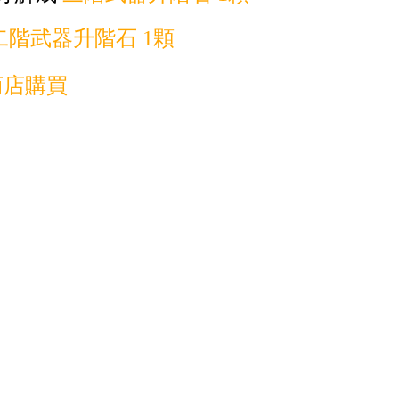
二階武器升階石 1顆
商店購買