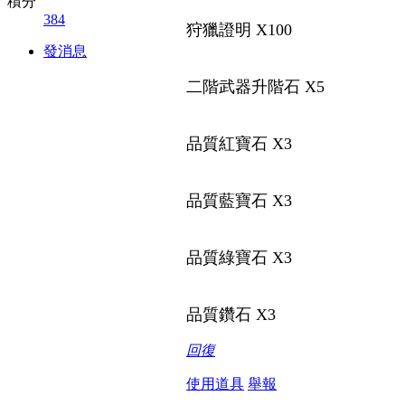
積分
384
狩獵證明 X100
發消息
二階武器升階石 X5
品質紅寶石 X3
品質藍寶石 X3
品質綠寶石 X3
品質鑽石 X3
回復
使用道具
舉報