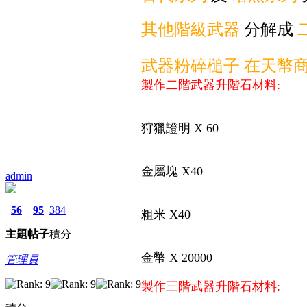
其他階級武器
分解成
武器粉碎槌子 在天幣
製作二階武器升階石材料:
狩獵證明 X 60
金屬塊 X40
admin
56
95
384
粗米 X40
主題
帖子
積分
金幣 X 20000
管理員
製作三階武器升階石材料: