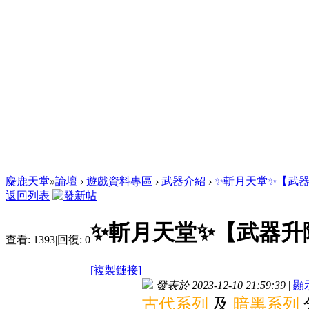
麋鹿天堂
»
論壇
›
遊戲資料專區
›
武器介紹
›
✨斬月天堂✨【武器升
返回列表
✨斬月天堂✨【武器升
查看:
1393
|
回復:
0
[複製鏈接]
發表於 2023-12-10 21:59:39
|
顯
古代系列
及
暗黑系列