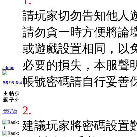
1.
請玩家切勿告知他人
請勿貪一時方便將論
或遊戲設置相同，以
必要的損失，本服聲
admin
帳號密碼請自行妥善
56
95
384
主
帖
積
題
子
分
2.
管理員
建議玩家將密碼設置