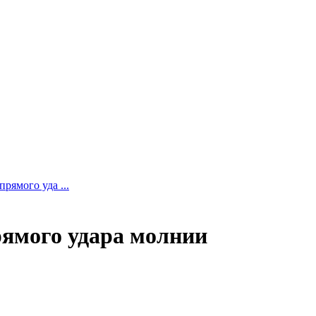
рямого уда ...
рямого удара молнии