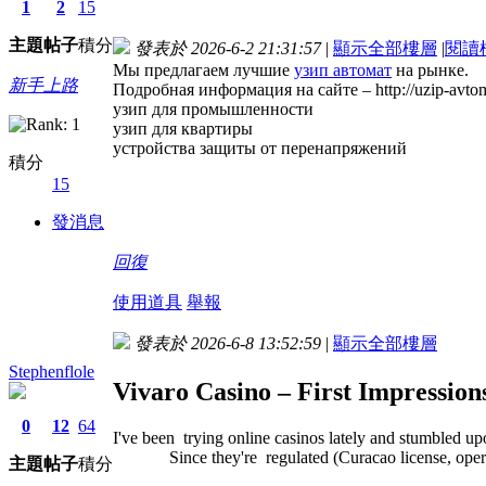
1
2
15
主題
帖子
積分
發表於 2026-6-2 21:31:57
|
顯示全部樓層
|
閱讀
Мы предлагаем лучшие
узип автомат
на рынке.
新手上路
Подробная информация на сайте – http://uzip-avtom
узип для промышленности
узип для квартиры
устройства защиты от перенапряжений
積分
15
發消息
回復
使用道具
舉報
發表於 2026-6-8 13:52:59
|
顯示全部樓層
Stephenflole
Vivaro Casino – First Impression
0
12
64
I've been trying online casinos lately and stumbled
Since they're regulated (Curacao license, operated
主題
帖子
積分