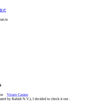
模式
at.ru
s
 upon
Vivaro Casino
 by Rabidi N.V.), I decided to check it out .