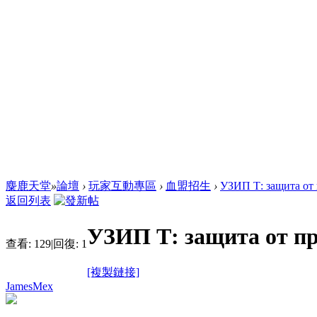
麋鹿天堂
»
論壇
›
玩家互動專區
›
血盟招生
›
УЗИП Т: защита от п
返回列表
УЗИП Т: защита от п
查看:
129
|
回復:
1
[複製鏈接]
JamesMex