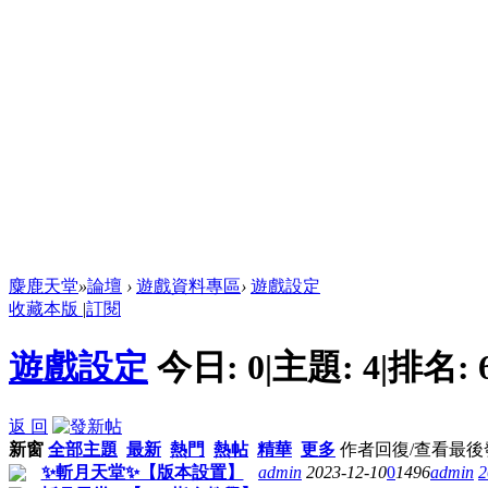
麋鹿天堂
»
論壇
›
遊戲資料專區
›
遊戲設定
收藏本版
|
訂閱
遊戲設定
今日:
0
|
主題:
4
|
排名:
返 回
新窗
全部主題
最新
熱門
熱帖
精華
更多
作者
回復/查看
最後
✨斬月天堂✨【版本設置】
admin
2023-12-10
0
1496
admin
2