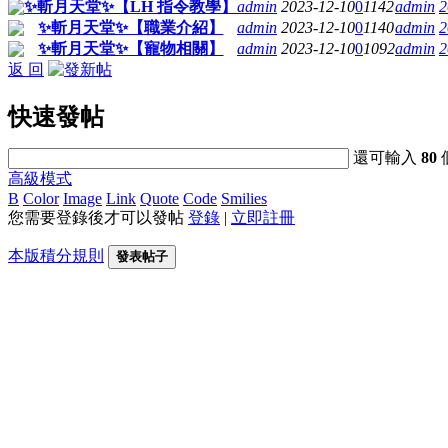
✨斬月天堂✨【LH 指令教學】
admin
2023-12-10
0
1142
admin
2
✨斬月天堂✨【職業介紹】
admin
2023-12-10
0
1140
admin
2
✨斬月天堂✨【寵物相關】
admin
2023-12-10
0
1092
admin
2
返 回
快速發帖
還可輸入
80
高級模式
B
Color
Image
Link
Quote
Code
Smilies
您需要登錄後才可以發帖
登錄
|
立即註冊
本版積分規則
發表帖子