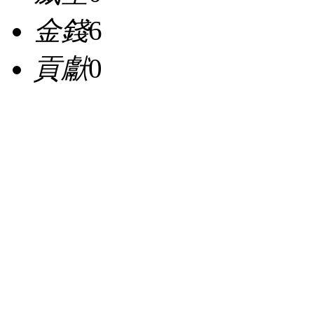
金錢
6
貢獻
0