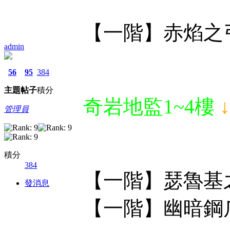
【一階】赤焰之
admin
56
95
384
主題
帖子
積分
奇岩地監1~4樓
管理員
積分
384
【一階】瑟魯基
發消息
【一階】幽暗鋼