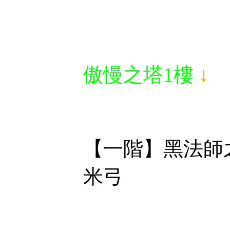
傲慢之塔1樓
↓
【一階】
米弓