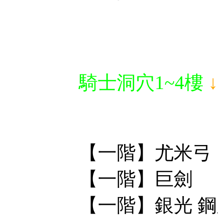
騎士洞穴1~4樓
【一階】尤米弓
【一階】巨劍
【一階】銀光 