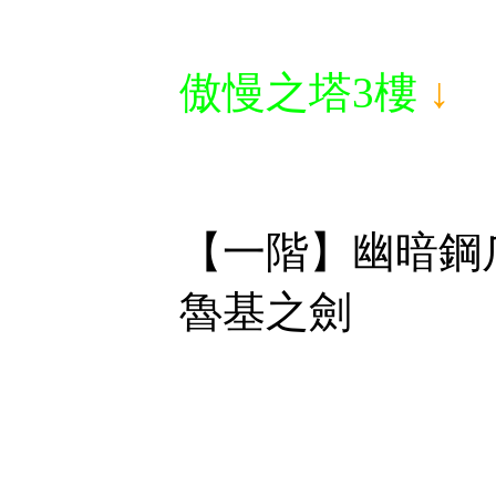
傲慢之塔3樓
↓
【一階
魯基之劍