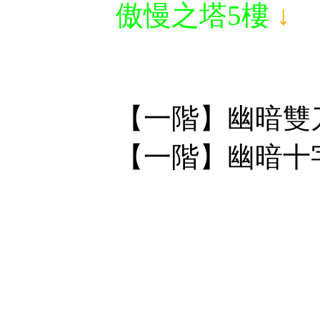
傲慢之塔5樓
↓
【一階】幽暗雙
【一階】幽暗十