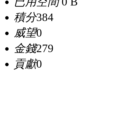
已用空間
0 B
積分
384
威望
0
金錢
279
貢獻
0