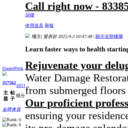
Call right now - 833
回復
使用道具
舉報
樓主
|
發表於 2025-9-3 10:47:48
|
顯示全部樓層
Learn faster ways to health startin
Rejuvenate your del
DanielPrisk
Water Damage Restorati
357
562
1853
from submerged floors
主
帖
積分
題
子
Our proficient profes
金牌會員
ensuring your residence
its pre-damage splendo