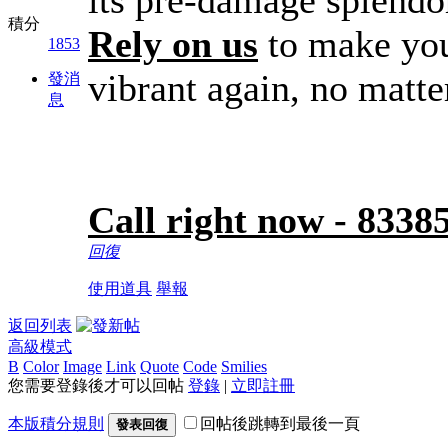
積分
Rely on us
to make you
1853
vibrant again, no matte
發消
息
Call right now - 833
回復
使用道具
舉報
返回列表
高級模式
B
Color
Image
Link
Quote
Code
Smilies
您需要登錄後才可以回帖
登錄
|
立即註冊
本版積分規則
回帖後跳轉到最後一頁
發表回復