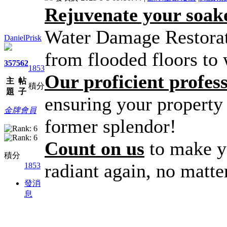
Rejuvenate your soa
Water Damage Restorati
DanielPrisk
from flooded floors to 
357
562
1853
Our proficient profess
主
帖
積分
題
子
ensuring your property i
金牌會員
former splendor!
Count on us
to make y
積分
radiant again, no matter
1853
發消
息