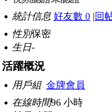
統計信息
好友數 0
|
回帖
性別
保密
生日
-
活躍概況
用戶組
金牌會員
在線時間
96 小時