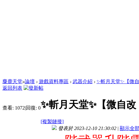
麋鹿天堂
»
論壇
›
遊戲資料專區
›
武器介紹
›
✨斬月天堂✨【微自
返回列表
✨斬月天堂✨【微自改
查看:
1072
|
回復:
0
[複製鏈接]
發表於 2023-12-10 21:30:02
|
顯示全