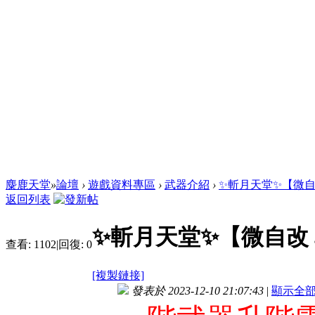
麋鹿天堂
»
論壇
›
遊戲資料專區
›
武器介紹
›
✨斬月天堂✨【微自
返回列表
✨斬月天堂✨【微自改
查看:
1102
|
回復:
0
[複製鏈接]
發表於 2023-12-10 21:07:43
|
顯示全