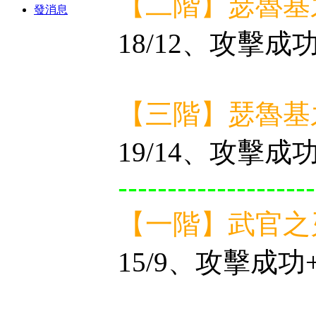
【二階】瑟魯基
發消息
18/12、攻擊成
【三階】瑟魯基
19/14、攻擊成
--------------------
【一階】武官
15/9、攻擊成功