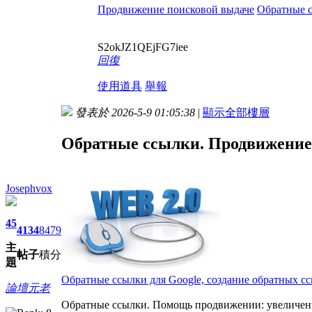
Продвижение поисковой выдаче
Обратные 
S2okJZ1QEjFG7iee
回復
使用道具
舉報
發表於 2026-5-9 01:05:38
|
顯示全部樓層
Обратные ссылки. Продвижение
Josephvox
45
4134
8479
主
帖子
積分
題
Обратные ссылки для Google, создание обратных с
論壇元老
Обратные ссылки. Помощь продвижении: увеличени