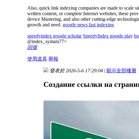
Also, quick link indexing companies are made to scale si
written content, or complete Internet websites, these pr
device Mastering, and also other cutting-edge technolog
growth and need.
google news fast indexing
speedyindex google scholar
SpeedyIndex google play
ho
@index_systum77=
回復
使用道具
舉報
發表於 2026-5-6 17:29:04
|
顯示全部樓層
Создание ссылки на страни