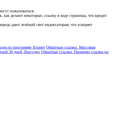
могут пожаловаться.
, как делают некоторые, ссылку в коде страницы, что вредит
ередь дают зелёный свет индексаторам, что ускоряет
ация по программе Xrumer
Обратные ссылки. Массовая
нтией 30 дней. Выгодно
Обратные ссылки. Проверю ссылки на