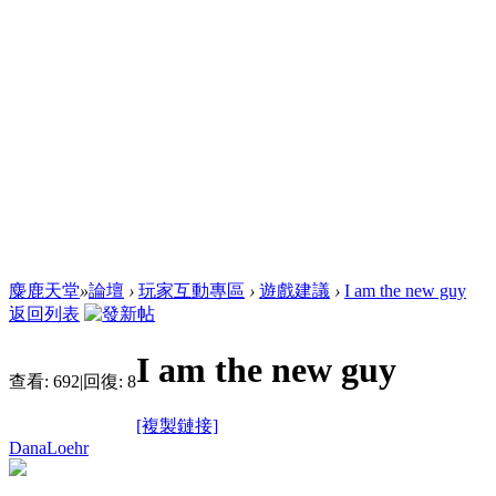
麋鹿天堂
»
論壇
›
玩家互動專區
›
遊戲建議
›
I am the new guy
返回列表
I am the new guy
查看:
692
|
回復:
8
[複製鏈接]
DanaLoehr