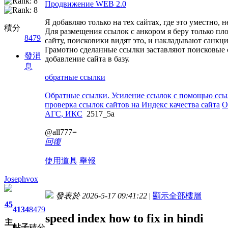
Продвижение WEB 2.0
Я добавляю только на тех сайтах, где это уместно,
積分
Для размещения ссылок с анкором я беру только пл
8479
сайту, поисковики видят это, и накладывают санкци
Грамотно сделанные ссылки заставляют поисковые с
發消
добавление сайта в базу.
息
обратные ссылки
Обратные ссылки. Усиление ссылок с помощью сс
проверка ссылок сайтов на Индекс качества сайта
О
АГС, ИКС
2517_5a
@all777=
回復
使用道具
舉報
Josephvox
發表於 2026-5-17 09:41:22
|
顯示全部樓層
45
4134
8479
speed index how to fix in hindi
主
帖子
積分