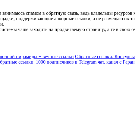
 не занимаюсь спамом в обратную связь, ведь владельцы ресурсов 
ощадки, поддерживающие анкорные ссылки, а не размещаю их так
и.
истемы чаще заходить на продвигаемую страницу, а те в свою оч
ылочной пирамиды + вечные ссылки
Обратные ссылки. Консульт
братные ссылки. 1000 подписчиков в Telegram чат, канал с Гара