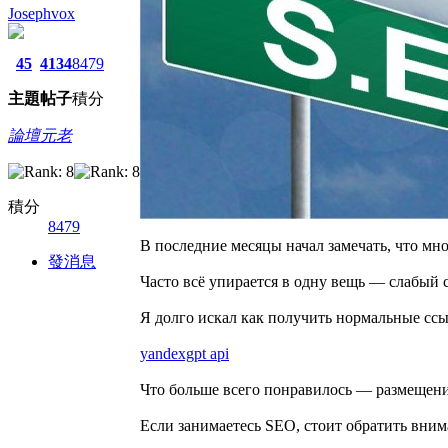
Josephvox
45
4134
8479
主題
帖子
積分
論壇元老
積分
8479
В последние месяцы начал замечать, что мно
發消息
Часто всё упирается в одну вещь — слабый
Я долго искал как получить нормальные сс
yandexgpt api
Что больше всего понравилось — размещение
Если занимаетесь SEO, стоит обратить вним