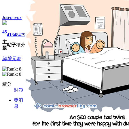
Josephvox
45
4134
8479
主
帖子
積分
題
論壇元老
積分
8479
發消
息