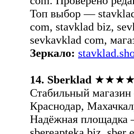
com. Проверено реда
Топ выбор — stavklad
com, stavklad biz, sev
sevkavklad com, маг
Зеркало:
stavklad.sh
14. Sberklad
★★★
Стабильный магазин —
Краснодар, Махачкал
Надёжная площадка — 
sbereapteka biz, sber