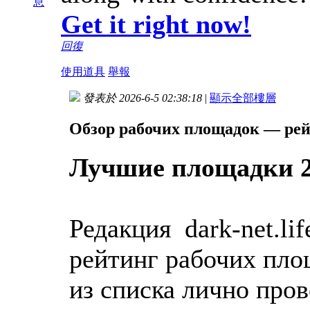
息
Get it right now!
回復
使用道具
舉報
發表於 2026-6-5 02:38:18
|
顯示全部樓層
Обзор рабочих площадок — рей
Лучшие площадки 2
Редакция dark-net.li
рейтинг рабочих пло
из списка лично про