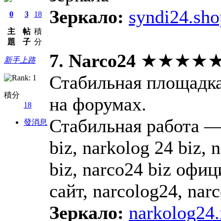
Зеркало:
syndi24.sho
0
3
18
主
帖
積
題
子
分
7. Narco24
★★★★
新手上路
Стабильная площадка
積分
на форумах.
18
Стабильная работа — 
發消息
biz, narkolog 24 biz,
biz, narco24 biz оф
сайт, narcolog24, narc
Зеркало:
narkolog24.