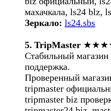
biz официальный, ls2
махачкала, ls24 blz, ls
Зеркало:
ls24.sbs
5. TripMaster
★★★
Стабильный магазин 
поддержка.
Проверенный магазин —
tripmaster официальны
tripmaster biz проверк
tripmaster24 biz, mast