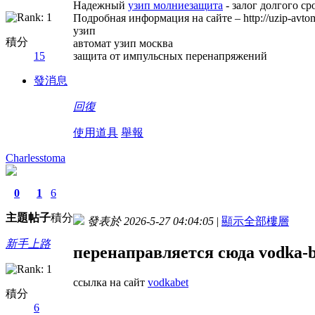
Надежный
узип молниезащита
- залог долгого с
Подробная информация на сайте – http://uzip-avtom
узип
積分
автомат узип москва
защита от импульсных перенапряжений
15
發消息
回復
使用道具
舉報
Charlesstoma
0
1
6
主題
帖子
積分
發表於 2026-5-27 04:04:05
|
顯示全部樓層
新手上路
перенаправляется сюда vodka-b
ссылка на сайт
vodkabet
積分
6