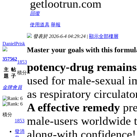
getlootrun.com
回復
使用道具
舉報
發表於 2026-6-4 04:29:24
|
顯示全部樓層
DanielPrisk
Master your goals with this formul
357
562
1853
potency-drug remain
主
帖
積分
題
子
used for male-sexual 
金牌會員
as respiratory circulat
A effective remedy
pre
積分
male-users worldwide t
1853
along-with confidence!
發消