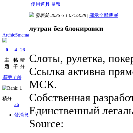
使用道具
舉報
發表於 2026-6-1 07:33:28
|
顯示全部樓層
лутран без блокировки
ArchieSmema
0
4
26
Слоты, рулетка, пок
主
帖
積
題
子
分
Ссылка активна прям
新手上路
МСК.
Собственная разрабо
積分
26
Единственный легал
發消息
Source: