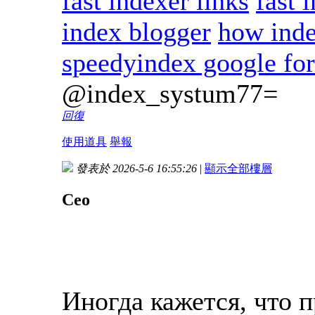
fast indexer links
fast 
index blogger
how inde
speedyindex google fo
@index_systum77=
回復
使用道具
舉報
發表於 2026-5-6 16:55:26
|
顯示全部樓層
Сео
Иногда кажется, что 