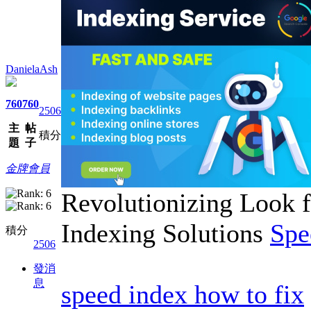
DanielaAsh
760
760
2506
主
帖
積分
題
子
金牌會員
Revolutionizing Look f
Indexing Solutions
Spe
積分
2506
發消
息
speed index how to fix