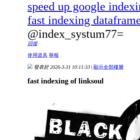
speed up google index
fast indexing datafram
@index_systum77=
回復
使用道具
舉報
發表於 2026-3-31 10:11:33
|
顯示全部樓層
fast indexing of linksoul