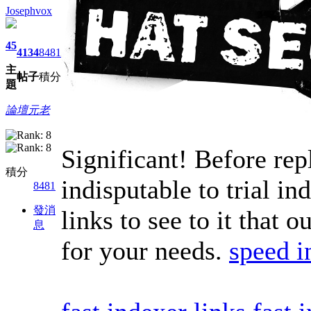
Josephvox
45
4134
8481
主
帖子
積分
題
論壇元老
Significant! Before rep
積分
indisputable to trial i
8481
發消
links to see to it that 
息
for your needs.
speed i