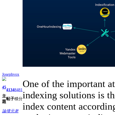
Josephvox
One of the important at
45
4134
8481
indexing solutions is th
主
帖子
積分
題
index content accordin
論壇元老