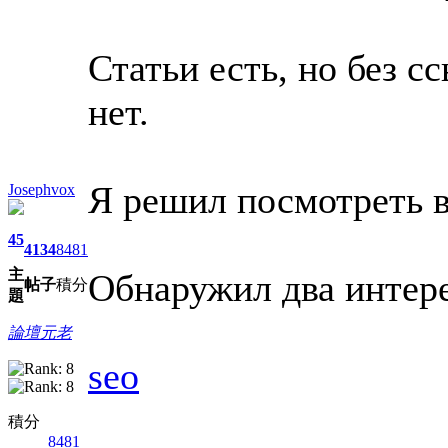
Статьи есть, но без 
нет.
Я решил посмотреть 
Josephvox
45
4134
8481
主
Обнаружил два интер
帖子
積分
題
論壇元老
seo
積分
8481