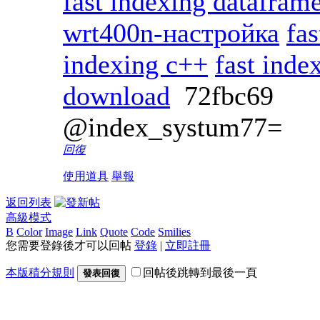
fast indexing datafram
wrt400n-настройка
fas
indexing c++
fast ind
download
72fbc69
@index_systum77=
回復
使用道具
舉報
返回列表
高級模式
B
Color
Image
Link
Quote
Code
Smilies
您需要登錄後才可以回帖
登錄
|
立即註冊
本版積分規則
回帖後跳轉到最後一頁
發表回復