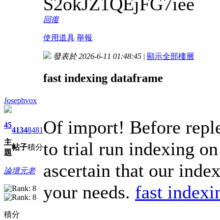
S2okJZ1QEjFG7iee
回復
使用道具
舉報
發表於 2026-6-11 01:48:45
|
顯示全部樓層
fast indexing dataframe
Josephvox
Of import! Before repl
45
4134
8481
主
to trial run indexing on
帖子
積分
題
ascertain that our inde
論壇元老
your needs.
fast indexi
積分