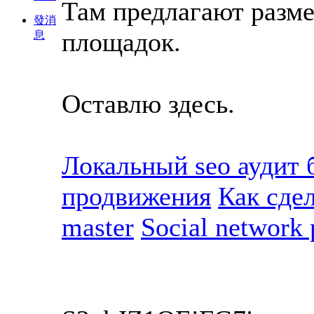
Там предлагают разме
發消
площадок.
息
Оставлю здесь.
Локальный seo аудит 
продвижения
Как сде
master
Social network 