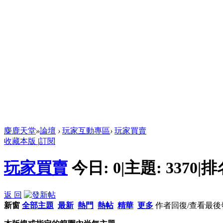
麋鹿天堂
»
論壇
›
玩家互動專區
›
玩家買賣
收藏本版
|
訂閱
玩家買賣
今日:
0
|
主題:
3370
|
排
返 回
新窗
全部主題
最新
熱門
熱帖
精華
更多
作者
回復/查看
最後