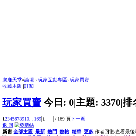
麋鹿天堂
»
論壇
›
玩家互動專區
›
玩家買賣
收藏本版
|
訂閱
玩家買賣
今日:
0
|
主題:
3370
|
排
1
2
3
4
5
6
7
8
9
10
... 169
/ 169 頁
下一頁
返 回
新窗
全部主題
最新
熱門
熱帖
精華
更多
作者
回復/查看
最後