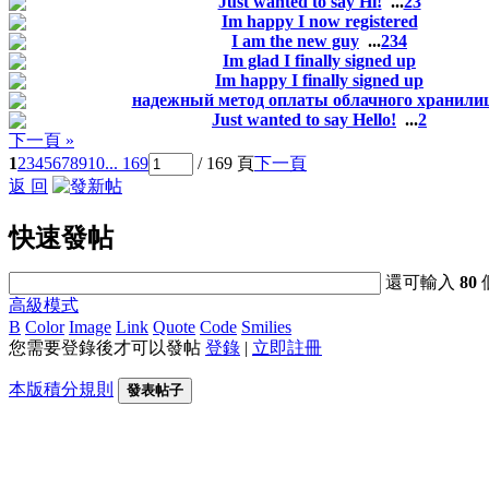
Just wanted to say Hi!
...
2
3
Im happy I now registered
I am the new guy
...
2
3
4
Im glad I finally signed up
Im happy I finally signed up
надежный метод оплаты облачного хранили
Just wanted to say Hello!
...
2
下一頁 »
1
2
3
4
5
6
7
8
9
10
... 169
/ 169 頁
下一頁
返 回
快速發帖
還可輸入
80
高級模式
B
Color
Image
Link
Quote
Code
Smilies
您需要登錄後才可以發帖
登錄
|
立即註冊
本版積分規則
發表帖子