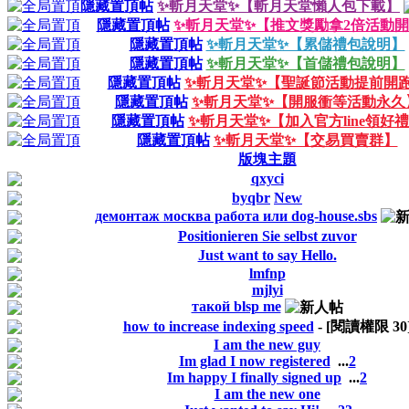
隱藏置頂帖
✨斬月天堂✨【斬月天堂懶人包下載】
隱藏置頂帖
✨斬月天堂✨【推文獎勵拿2倍活動
隱藏置頂帖
✨斬月天堂✨【累儲禮包說明】
隱藏置頂帖
✨斬月天堂✨【首儲禮包說明】
隱藏置頂帖
✨斬月天堂✨【聖誕節活動提前開
隱藏置頂帖
✨斬月天堂✨【開服衝等活動永久
隱藏置頂帖
✨斬月天堂✨【加入官方line領好
隱藏置頂帖
✨斬月天堂✨【交易買賣群】
版塊主題
qxyci
byqbr
New
демонтаж москва работа или dog-house.sbs
Positionieren Sie selbst zuvor
Just want to say Hello.
lmfnp
mjlyi
такой blsp me
how to increase indexing speed
- [閱讀權限
30
I am the new guy
Im glad I now registered
...
2
Im happy I finally signed up
...
2
I am the new one