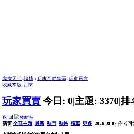
麋鹿天堂
»
論壇
›
玩家互動專區
›
玩家買賣
收藏本版
|
訂閱
玩家買賣
今日:
0
|
主題:
3370
|
排
返 回
新窗
全部主題
最新
熱門
熱帖
精華
更多
2026-08-07
作者
回