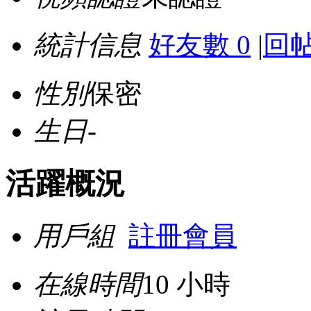
統計信息
好友數 0
|
回帖
性別
保密
生日
-
活躍概況
用戶組
註冊會員
在線時間
10 小時