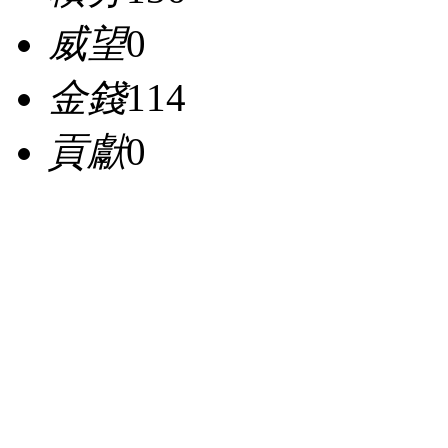
威望
0
金錢
114
貢獻
0