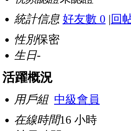
統計信息
好友數 0
|
回帖
性別
保密
生日
-
活躍概況
用戶組
中級會員
在線時間
16 小時