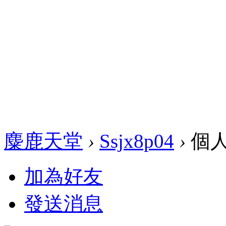
麋鹿天堂
›
Ssjx8p04
›
個
加為好友
發送消息