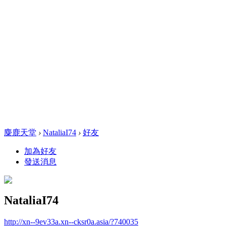
麋鹿天堂
›
NataliaI74
›
好友
加為好友
發送消息
NataliaI74
http://xn--9ev33a.xn--cksr0a.asia/?740035