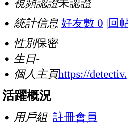
視頻認證
未認證
統計信息
好友數 0
|
回帖
性別
保密
生日
-
個人主頁
https://detectiv.
活躍概況
用戶組
註冊會員