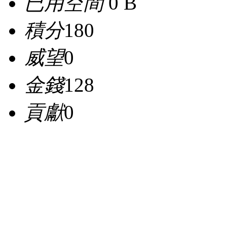
已用空間
0 B
積分
180
威望
0
金錢
128
貢獻
0