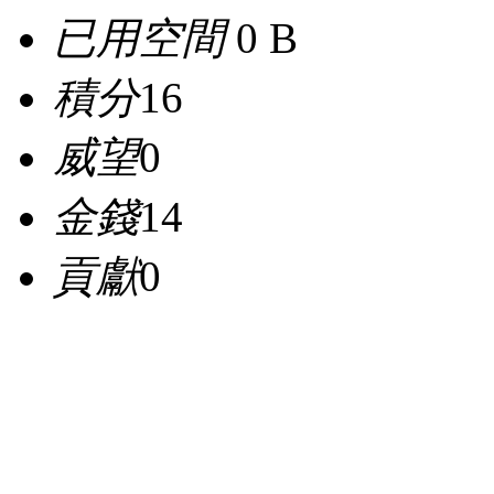
已用空間
0 B
積分
16
威望
0
金錢
14
貢獻
0