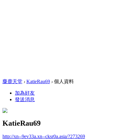
麋鹿天堂
›
KatieRau69
›
個人資料
加為好友
發送消息
KatieRau69
http://xn--9ev33a.xn--cksr0a.asia/?273269