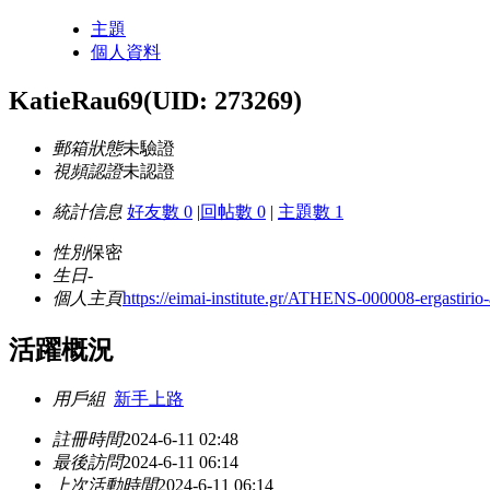
主題
個人資料
KatieRau69
(UID: 273269)
郵箱狀態
未驗證
視頻認證
未認證
統計信息
好友數 0
|
回帖數 0
|
主題數 1
性別
保密
生日
-
個人主頁
https://eimai-institute.gr/ATHENS-000008-ergastirio
活躍概況
用戶組
新手上路
註冊時間
2024-6-11 02:48
最後訪問
2024-6-11 06:14
上次活動時間
2024-6-11 06:14