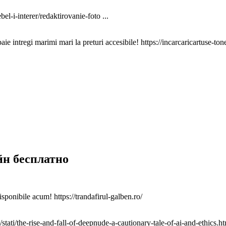
l-i-interer/redaktirovanie-foto ...
intregi marimi mari la preturi accesibile! https://incarcaricartuse-tone
йн бесплатно
isponibile acum! https://trandafirul-galben.ro/
tati/the-rise-and-fall-of-deepnude-a-cautionary-tale-of-ai-and-ethics.h