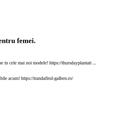
entru femei.
e in cele mai noi modele! https://thursdayplantati ...
bile acum! https://trandafirul-galben.ro/