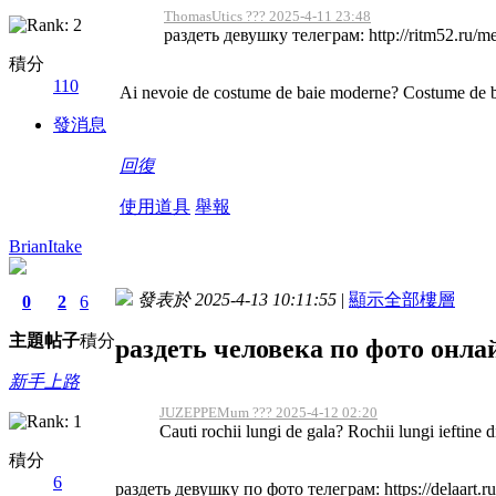
ThomasUtics ??? 2025-4-11 23:48
раздеть девушку телеграм: http://ritm52.ru/mebe
積分
110
Ai nevoie de costume de baie moderne? Costume de baie 
發消息
回復
使用道具
舉報
BrianItake
發表於 2025-4-13 10:11:55
|
顯示全部樓層
0
2
6
主題
帖子
積分
раздеть человека по фото онла
新手上路
JUZEPPEMum ??? 2025-4-12 02:20
Cauti rochii lungi de gala? Rochii lungi ieftine d
積分
6
раздеть девушку по фото телеграм: https://delaart.ru/s