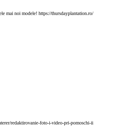
cele mai noi modele! https://thursdayplantation.ro/
erer/redaktirovanie-foto-i-video-pri-pomoschi-ii