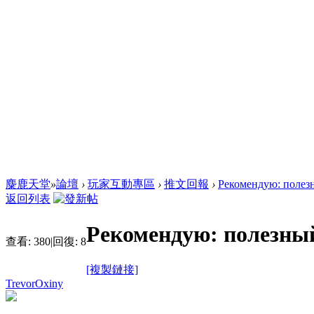
麋鹿天堂
»
論壇
›
玩家互動專區
›
推文回報
›
Рекомендую: полезны
返回列表
Рекомендую: полезный
查看:
380
|
回復:
8
[複製鏈接]
TrevorOxiny