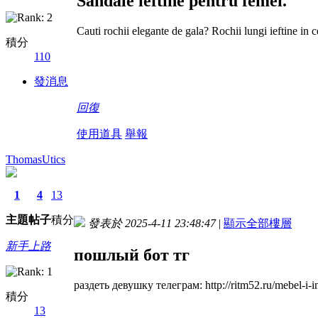
Sandale ieftine pentru femei.
Cauti rochii elegante de gala? Rochii lungi ieftine in 
積分
110
發消息
回復
使用道具
舉報
ThomasUtics
1
4
13
主題
帖子
積分
發表於 2025-4-11 23:48:47
|
顯示全部樓層
新手上路
пошлый бот тг
раздеть девушку телеграм: http://ritm52.ru/mebel-i-int
積分
13