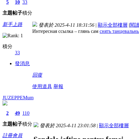
5
10
33
主題
帖子
積分
新手上路
發表於 2025-4-11 18:31:56
|
顯示全部樓層
|
閱
Интересная ссылка – глянь сам
снять танцевальны
積分
33
發消息
回復
使用道具
舉報
JUZEPPEMum
2
49
110
主題
帖子
積分
發表於 2025-4-11 23:01:58
|
顯示全部樓層
註冊會員