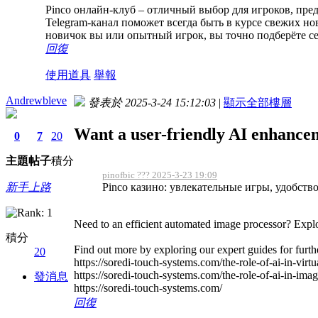
Pinco онлайн-клуб – отличный выбор для игроков, п
Telegram-канал поможет всегда быть в курсе свежих но
новичок вы или опытный игрок, вы точно подберёте се
回復
使用道具
舉報
Andrewbleve
發表於 2025-3-24 15:12:03
|
顯示全部樓層
Want a user-friendly AI enhancem
0
7
20
主題
帖子
積分
pinofbic ??? 2025-3-23 19:09
Pinco казино: увлекательные игры, удобство
新手上路
Need to an efficient automated image processor? Explo
積分
Find out more by exploring our expert guides for furth
20
https://soredi-touch-systems.com/the-role-of-ai-in-vir
https://soredi-touch-systems.com/the-role-of-ai-in-im
發消息
https://soredi-touch-systems.com/
回復