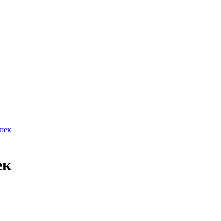
ушек
ек