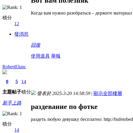
Вот вам полезняк
Когда вам нужно разобраться – держите материа
積分
12
發消息
回復
使用道具
舉報
RobertElunc
0
5
14
主題
帖子
積分
發表於 2025-3-20 14:58:59
|
顯示全部樓層
新手上路
раздевание по фотке
раздеть любую девушку бесплатно: http://bufetobed6
積分
14