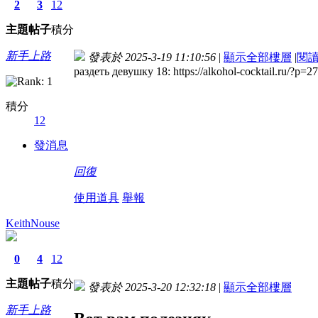
2
3
12
主題
帖子
積分
新手上路
發表於 2025-3-19 11:10:56
|
顯示全部樓層
|
閱
раздеть девушку 18: https://alkohol-cocktail.ru/?p=2
積分
12
發消息
回復
使用道具
舉報
KeithNouse
0
4
12
主題
帖子
積分
發表於 2025-3-20 12:32:18
|
顯示全部樓層
新手上路