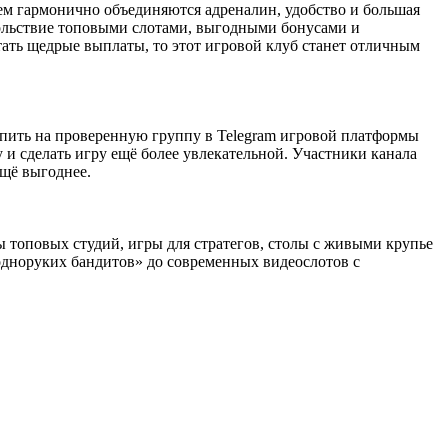
чем гармонично объединяются адреналин, удобство и большая
овольствие топовыми слотами, выгодными бонусами и
тать щедрые выплаты, то этот игровой клуб станет отличным
упить на проверенную группу в Telegram игровой платформы
 и сделать игру ещё более увлекательной. Участники канала
ещё выгоднее.
 топовых студий, игры для стратегов, столы с живыми крупье
дноруких бандитов» до современных видеослотов с