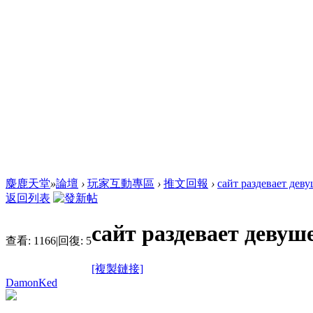
麋鹿天堂
»
論壇
›
玩家互動專區
›
推文回報
›
сайт раздевает дев
返回列表
сайт раздевает девуш
查看:
1166
|
回復:
5
[複製鏈接]
DamonKed