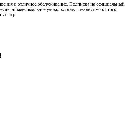
щрения и отличное обслуживание. Подписка на официальный
беспечат максимальное удовольствие. Независимо от того,
тых игр.
!