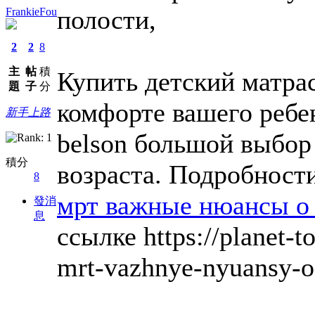
полости,
FrankieFou
2
2
8
主
帖
積
Купить детский матрас
題
子
分
комфорте вашего ребе
新手上路
belson большой выбор
積分
возраста. Подробности
8
мрт важные нюансы о
發消
息
ссылке https://planet-t
mrt-vazhnye-nyuansy-o-