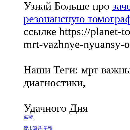
Узнай Больше про
зач
резонансную томогра
ссылке https://planet-t
mrt-vazhnye-nyuansy-o-
Наши Теги: мрт важн
диагностики,
Удачного Дня
回復
使用道具
舉報