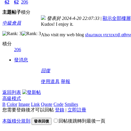
62
62
206
主題
帖子
積分
發表於 2024-4-20 22:07:33
|
顯示全部樓層
中級會員
Kudos! I enjoy it.
Also visit my web blog
ιδιωτικοι ντετεκτιβ αθην
積分
206
發消息
回復
使用道具
舉報
返回列表
高級模式
B
Color
Image
Link
Quote
Code
Smilies
您需要登錄後才可以回帖
登錄
|
立即註冊
本版積分規則
回帖後跳轉到最後一頁
發表回復