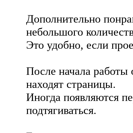
Дополнительно понрав
небольшого количеств
Это удобно, если про
После начала работы
находят страницы.
Иногда появляются п
подтягиваться.