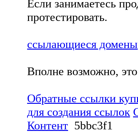
Если занимаетесь пр
протестировать.
ссылающиеся домены
Вполне возможно, это 
Обратные ссылки куп
для создания ссылок
Контент
5bbc3f1