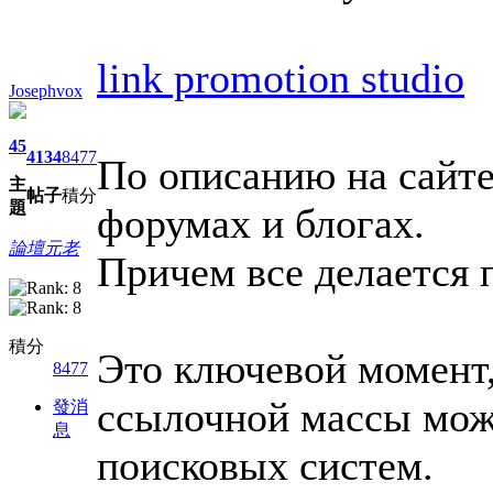
link promotion studio
Josephvox
45
4134
8477
По описанию на сайте
主
帖子
積分
題
форумах и блогах.
論壇元老
Причем все делается 
積分
Это ключевой момент,
8477
ссылочной массы мож
發消
息
поисковых систем.