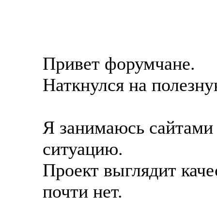
Привет форумчане.
Наткнулся на полезну
Я занимаюсь сайтами
ситуацию.
Проект выглядит каче
почти нет.