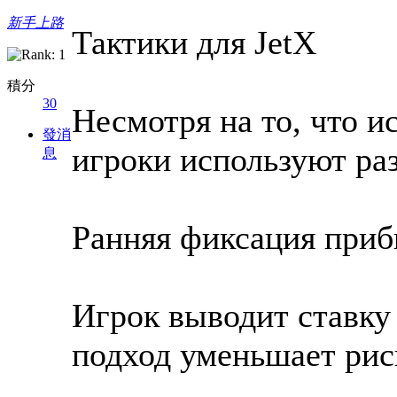
新手上路
Тактики для JetX
積分
30
Несмотря на то, что и
發消
игроки используют ра
息
Ранняя фиксация при
Игрок выводит ставку
подход уменьшает рис