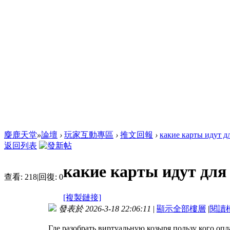
麋鹿天堂
»
論壇
›
玩家互動專區
›
推文回報
›
какие карты идут дл
返回列表
какие карты идут для 
查看:
218
|
回復:
0
[複製鏈接]
發表於 2026-3-18 22:06:11
|
顯示全部樓層
|
閱讀
Где разобрать виртуальную козыря пользу кого опл