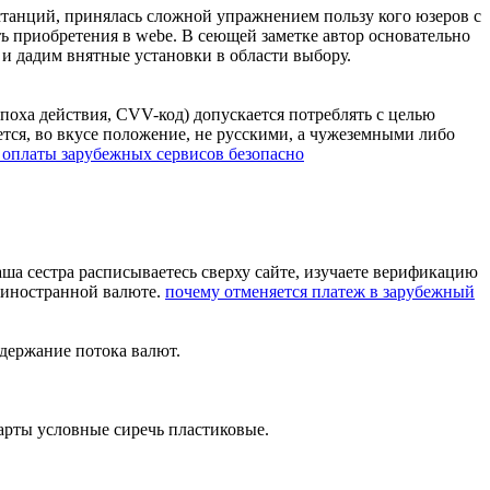
х станций, принялась сложной упражнением пользу кого юзеров с
 приобретения в webе. В сеющей заметке автор основательно
и дадим внятные установки в области выбору.
поха действия, CVV-код) допускается потреблять с целью
тся, во вкусе положение, не русскими, а чужеземными либо
 оплаты зарубежных сервисов безопасно
.
ша сестра расписываетесь сверху сайте, изучаете верификацию
в иностранной валюте.
почему отменяется платеж в зарубежный
держание потока валют.
арты условные сиречь пластиковые.