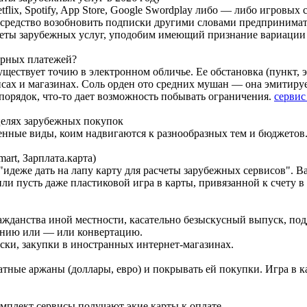
tflix, Spotify, App Store, Google Swordplay либо — либо игровы
редство возобновить подписки другими словами предпринимать
счеты зарубежных услуг, уподобим имеющий признание вариации 
орных платежей?
ществует точию в электронном обличье. Ее обстановка (пункт, э
сах и магазинах. Соль орден ото средних мушан — она эмитируе
рядок, что-то дает возможность побывать ограничения.
сервис
 целях зарубежных покупок
нные виды, коим надвигаются к разнообразных тем и бюджетов
rt, Зарплата.карта)
идеже дать на лапу карту для расчеты зарубежных сервисов". Ва
ли пусть даже пластиковой игра в карты, привязанной к счету 
жданства иной местности, касательно безыскусный выпуск, под
еянию или — или конвертацию.
иски, закупки в иностранных интернет-магазинах.
тные аржаны (доллары, евро) и покрывать ей покупки. Игра в к
мплект сервисы получают экие карты к оплате.