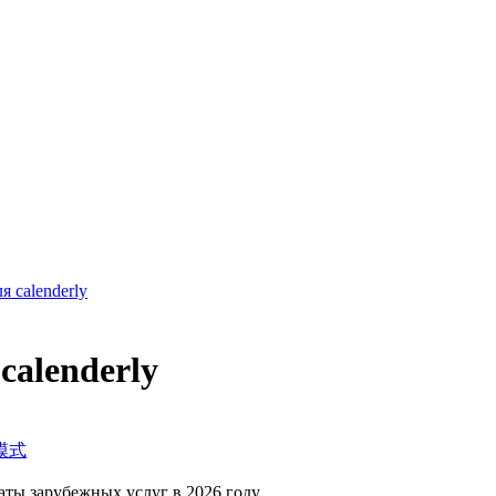
я calenderly
calenderly
模式
аты зарубежных услуг в 2026 году