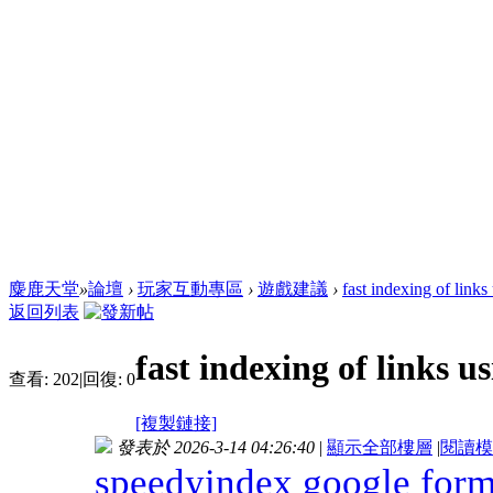
麋鹿天堂
»
論壇
›
玩家互動專區
›
遊戲建議
›
fast indexing of links
返回列表
fast indexing of links u
查看:
202
|
回復:
0
[複製鏈接]
發表於 2026-3-14 04:26:40
|
顯示全部樓層
|
閱讀模
speedyindex google for