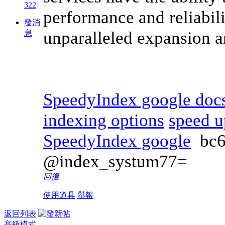
322
performance and reliabili
發消
unparalleled expansion a
息
SpeedyIndex google doc
indexing options
speed u
SpeedyIndex google
bc
@index_systum77=
回復
使用道具
舉報
返回列表
高級模式