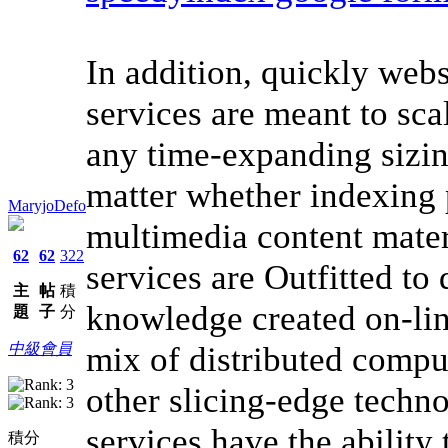
In addition, quickly webs
services are meant to sca
any time-expanding sizin
matter whether indexing 
MaryjoDefo
multimedia content materi
62
62
322
services are Outfitted to
主
帖
積
knowledge created on-lin
題
子
分
中級會員
mix of distributed compu
other slicing-edge techn
services have the ability
積分