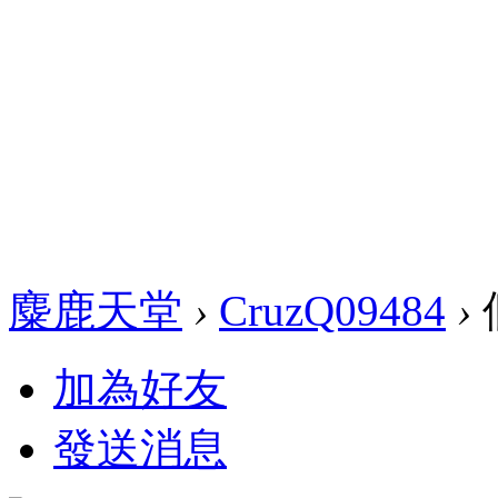
麋鹿天堂
›
CruzQ09484
›
加為好友
發送消息