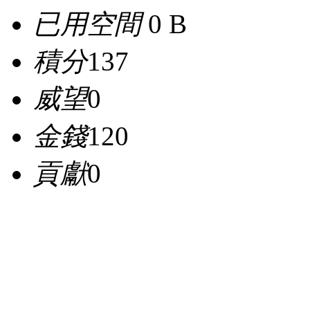
已用空間
0 B
積分
137
威望
0
金錢
120
貢獻
0