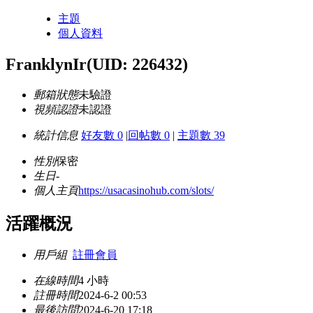
主題
個人資料
FranklynIr
(UID: 226432)
郵箱狀態
未驗證
視頻認證
未認證
統計信息
好友數 0
|
回帖數 0
|
主題數 39
性別
保密
生日
-
個人主頁
https://usacasinohub.com/slots/
活躍概況
用戶組
註冊會員
在線時間
4 小時
註冊時間
2024-6-2 00:53
最後訪問
2024-6-20 17:18