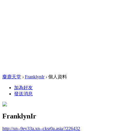
麋鹿天堂
›
FranklynIr
›
個人資料
加為好友
發送消息
FranklynIr
http://xn--9ev33a.xn--cksr0a.asia/?226432