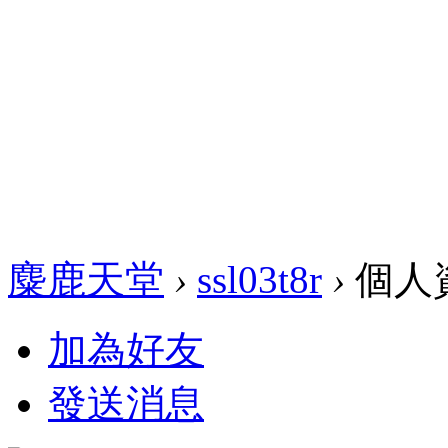
麋鹿天堂
›
ssl03t8r
›
個人
加為好友
發送消息