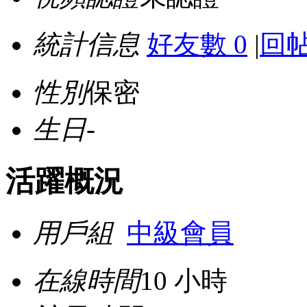
統計信息
好友數 0
|
回帖
性別
保密
生日
-
活躍概況
用戶組
中級會員
在線時間
10 小時