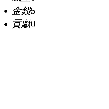
金錢
5
貢獻
0