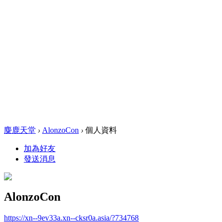
麋鹿天堂
›
AlonzoCon
›
個人資料
加為好友
發送消息
AlonzoCon
https://xn--9ev33a.xn--cksr0a.asia/?734768