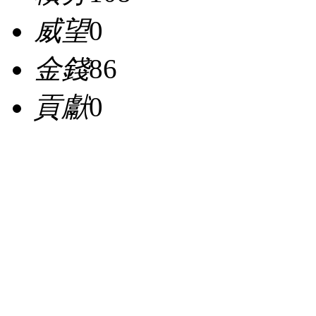
威望
0
金錢
86
貢獻
0