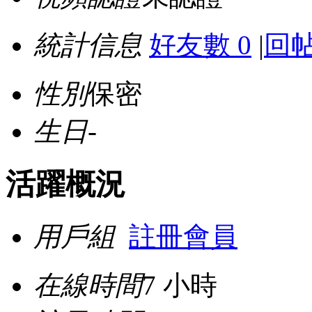
統計信息
好友數 0
|
回帖
性別
保密
生日
-
活躍概況
用戶組
註冊會員
在線時間
7 小時