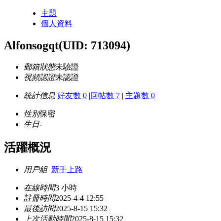
主題
個人資料
Alfonsogqt
(UID: 713094)
郵箱狀態
未驗證
視頻認證
未認證
統計信息
好友數 0
|
回帖數 7
|
主題數 0
性別
保密
生日
-
活躍概況
用戶組
新手上路
在線時間
3 小時
註冊時間
2025-4-4 12:55
最後訪問
2025-8-15 15:32
上次活動時間
2025-8-15 15:32