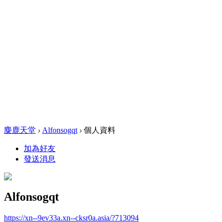
麋鹿天堂
›
Alfonsogqt
›
個人資料
加為好友
發送消息
Alfonsogqt
https://xn--9ev33a.xn--cksr0a.asia/?713094