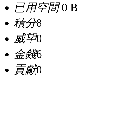
已用空間
0 B
積分
8
威望
0
金錢
6
貢獻
0