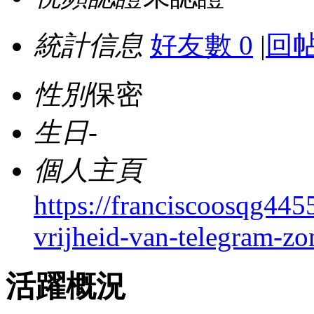
統計信息
好友數 0
|
回帖
性別
保密
生日
-
個人主頁
https://franciscoosqg44
vrijheid-van-telegram-z
活躍概況