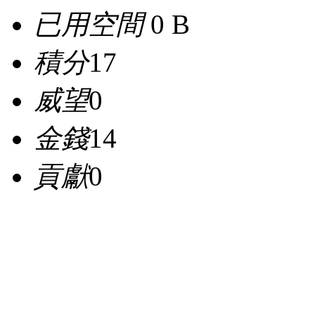
已用空間
0 B
積分
17
威望
0
金錢
14
貢獻
0