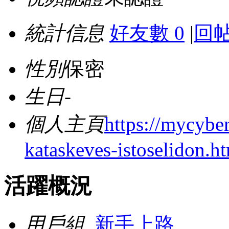
統計信息
好友數 0
|
回帖
性別
保密
生日
-
個人主頁
https://mycyb
kataskeves-istoselidon.h
活躍概況
用戶組
新手上路