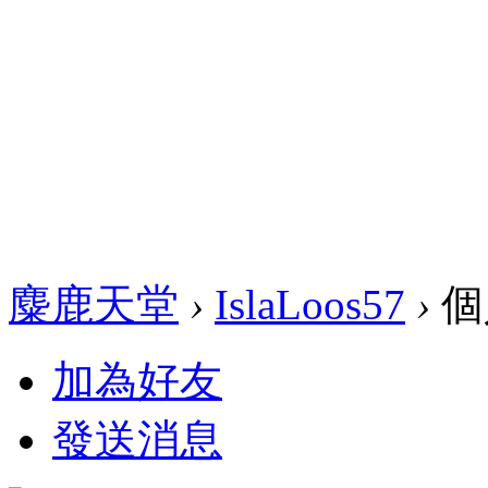
麋鹿天堂
›
IslaLoos57
›
個
加為好友
發送消息