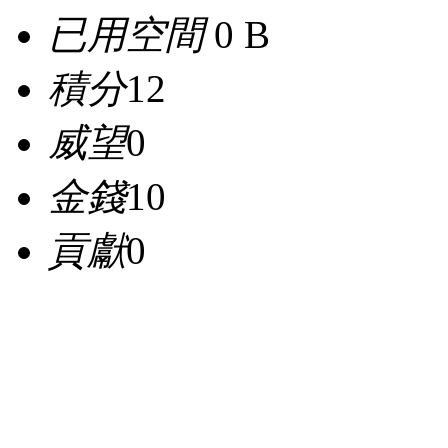
已用空間
0 B
積分
12
威望
0
金錢
10
貢獻
0